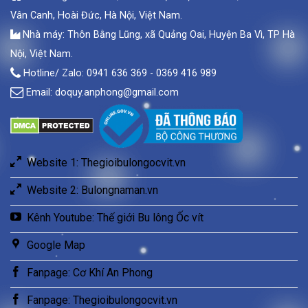
Vân Canh, Hoài Đức, Hà Nội, Việt Nam.
Nhà máy: Thôn Bằng Lũng, xã Quảng Oai, Huyện Ba Vì, TP Hà
Nội, Việt Nam.
Hotline/ Zalo: 0941 636 369 - 0369 416 989
Email:
doquy.anphong@gmail.com
Website 1: Thegioibulongocvit.vn
Website 2: Bulongnaman.vn
Kênh Youtube: Thế giới Bu lông Ốc vít
Google Map
Fanpage: Cơ Khí An Phong
Fanpage: Thegioibulongocvit.vn