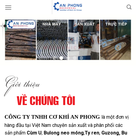
Skip
to
content
Giới thiệu
VỀ CHÚNG TÔI
CÔNG TY TNHH CƠ KHÍ AN PHONG
là một đơn vị
hàng đầu tại Việt Nam chuyên sản xuất và phân phối các
sản phẩm
Cùm U
,
Bulong neo móng
,
Ty ren
,
Guzong,
Bu