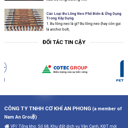
Các Loại Bu Lông Neo Phổ Biến & Ứng Dụng
Trong Xây Dựng
1. Bu lông neo là gì? Bu lông neo (hay còn gọi
là anchor bolt,
ĐỐI TÁC TIN CẬY
CÔNG TY TNHH CƠ KHÍ AN PHONG
(a member of
Nam An Group)
VP/ Tổng kho: Số 68, Khu đất dịch vụ Vân Canh, KĐT mới