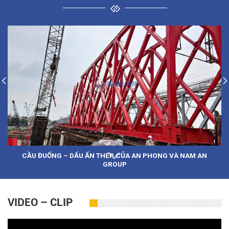
CẦU ĐUỐNG – DẤU ẤN THÉP CỦA AN PHONG VÀ NAM AN
GROUP
VIDEO – CLIP