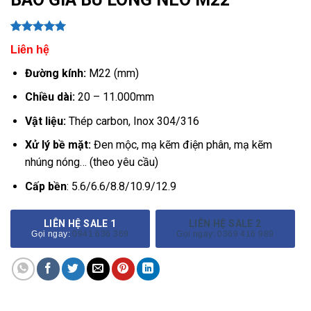
5.00
1
trên 5
Liên hệ
dựa trên
đánh giá
Đường kính:
M22 (mm)
Chiều dài:
20 – 11.000mm
Vật liệu:
Thép carbon, Inox 304/316
Xử lý bề mặt:
Đen mộc, mạ kẽm điện phân, mạ kẽm
nhúng nóng… (theo yêu cầu)
Cấp bền
: 5.6/6.6/8.8/10.9/12.9
LIÊN HỆ SALE 1
LIÊN HỆ SALE 2
Gọi ngay:
0941 636 369
Gọi ngay: 0369 416 989