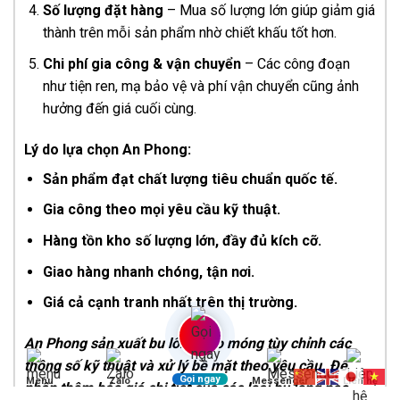
Số lượng đặt hàng
– Mua số lượng lớn giúp giảm giá
thành trên mỗi sản phẩm nhờ chiết khấu tốt hơn.
Chi phí gia công & vận chuyển
– Các công đoạn
như tiện ren, mạ bảo vệ và phí vận chuyển cũng ảnh
hưởng đến giá cuối cùng.
Lý do lựa chọn An Phong:
Sản phẩm đạt chất lượng tiêu chuẩn quốc tế.
Gia công theo mọi yêu cầu kỹ thuật.
Hàng tồn kho số lượng lớn, đầy đủ kích cỡ.
Giao hàng nhanh chóng, tận nơi.
Giá cả cạnh tranh nhất trên thị trường.
An Phong sản xuất bu lông neo móng tùy chỉnh các
thông số kỹ thuật và xử lý bề mặt theo yêu cầu. Để
Gọi ngay
Menu
Zalo
Messenger
Liên hệ
nhận thêm báo giá chi tiết của các loại bu lông neo