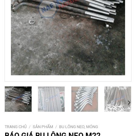
TRANG CHỦ
/
SẢN PHẨM
/
BU LÔNG NEO, MÓNG
BÁO GIÁ BU LÔNG NEO M22