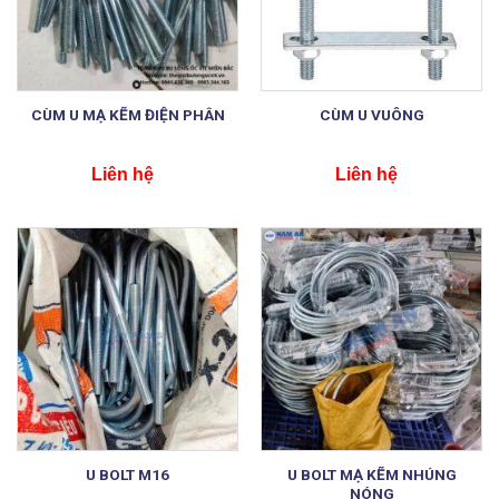
CÙM U MẠ KẼM ĐIỆN PHÂN
CÙM U VUÔNG
Liên hệ
Liên hệ
U BOLT MẠ KẼM NHÚNG
U BOLT M16
NÓNG