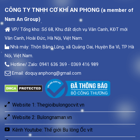
CÔNG TY TNHH CƠ KHÍ AN PHONG
(a member of
Nam An Group)
VP/ Tổng kho: Số 68, Khu đất dịch vụ Vân Canh, KĐT mới
Vân Canh, Hoài Đức, Hà Nội, Việt Nam.
Nhà máy: Thôn Bằng Lũng, xã Quảng Oai, Huyện Ba Vì, TP Hà
Nội, Việt Nam.
Hotline/ Zalo: 0941 636 369 - 0369 416 989
Email:
doquy.anphong@gmail.com
Website 1: Thegioibulongocvit.vn
Website 2: Bulongnaman.vn
Kênh Youtube: Thế giới Bu lông Ốc vít