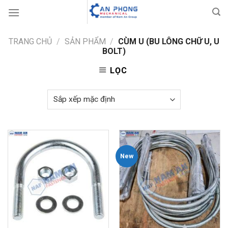
Skip
to
content
TRANG CHỦ
/
SẢN PHẨM
/
CÙM U (BU LÔNG CHỮ U, U
BOLT)
LỌC
New