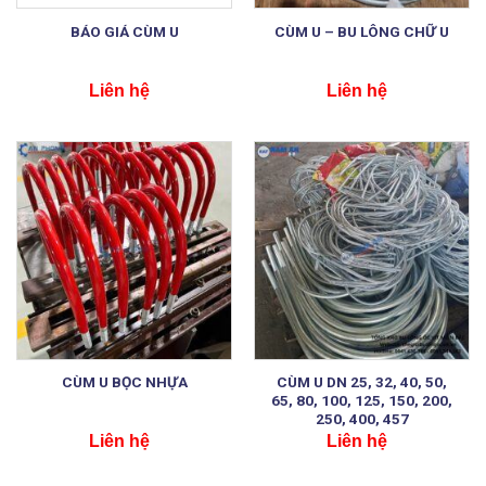
BÁO GIÁ CÙM U
CÙM U – BU LÔNG CHỮ U
Liên hệ
Liên hệ
CÙM U DN 25, 32, 40, 50,
CÙM U BỌC NHỰA
65, 80, 100, 125, 150, 200,
250, 400, 457
Liên hệ
Liên hệ