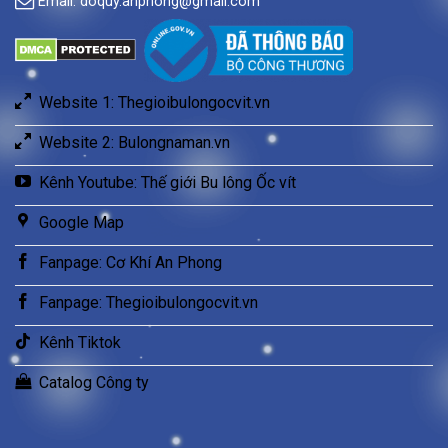
Email:
doquy.anphong@gmail.com
Website 1: Thegioibulongocvit.vn
Website 2: Bulongnaman.vn
Kênh Youtube: Thế giới Bu lông Ốc vít
Google Map
Fanpage: Cơ Khí An Phong
Fanpage: Thegioibulongocvit.vn
Kênh Tiktok
Catalog Công ty