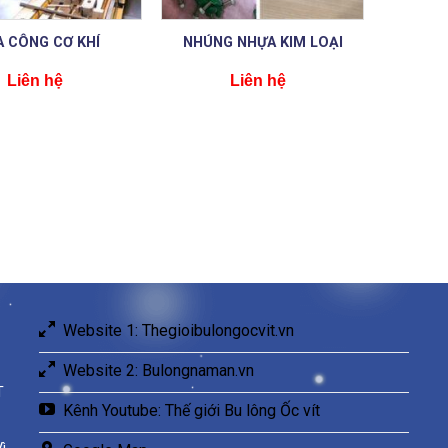
A CÔNG CƠ KHÍ
NHÚNG NHỰA KIM LOẠI
Liên hệ
Liên hệ
Website 1: Thegioibulongocvit.vn
Website 2: Bulongnaman.vn
T
Kênh Youtube: Thế giới Bu lông Ốc vít