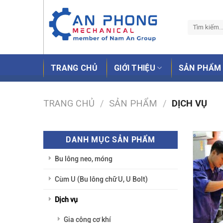
Skip
to
content
TRANG CHỦ
GIỚI THIỆU
SẢN PHẨM
TRANG CHỦ
/
SẢN PHẨM
/
DỊCH VỤ
DANH MỤC SẢN PHẨM
Bu lông neo, móng
Cùm U (Bu lông chữ U, U Bolt)
Dịch vụ
Gia công cơ khí