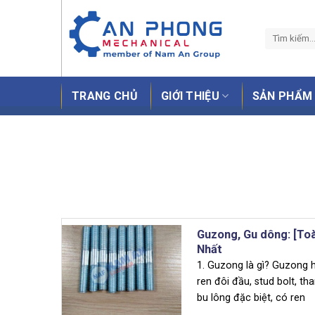
Skip
to
content
TRANG CHỦ
GIỚI THIỆU
SẢN PHẨM
Guzong, Gu dông: [Toà
Nhất
1. Guzong là gì? Guzong h
ren đôi đầu, stud bolt, th
bu lông đặc biệt, có ren