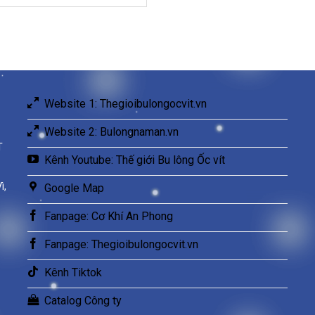
Website 1: Thegioibulongocvit.vn
Website 2: Bulongnaman.vn
T
Kênh Youtube: Thế giới Bu lông Ốc vít
ì,
Google Map
Fanpage: Cơ Khí An Phong
Fanpage: Thegioibulongocvit.vn
Kênh Tiktok
Catalog Công ty