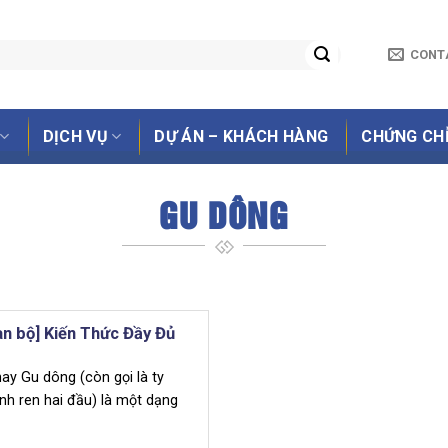
CONT
DỊCH VỤ
DỰ ÁN – KHÁCH HÀNG
CHỨNG CH
GU DÔNG
n bộ] Kiến Thức Đầy Đủ
ay Gu dông (còn gọi là ty
anh ren hai đầu) là một dạng