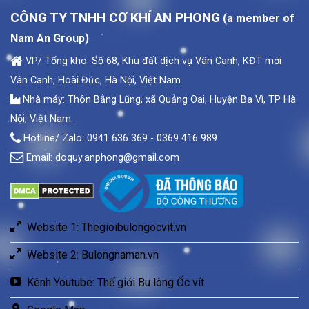
CÔNG TY TNHH CƠ KHÍ AN PHONG
(a member of
Nam An Group)
VP/ Tổng kho: Số 68, Khu đất dịch vụ Vân Canh, KĐT mới
Vân Canh, Hoài Đức, Hà Nội, Việt Nam.
Nhà máy: Thôn Bằng Lũng, xã Quảng Oai, Huyện Ba Vì, TP Hà
Nội, Việt Nam.
Hotline/ Zalo: 0941 636 369 - 0369 416 989
Email:
doquy.anphong@gmail.com
Website 1: Thegioibulongocvit.vn
Website 2: Bulongnaman.vn
Kênh Youtube: Thế giới Bu lông Ốc vít