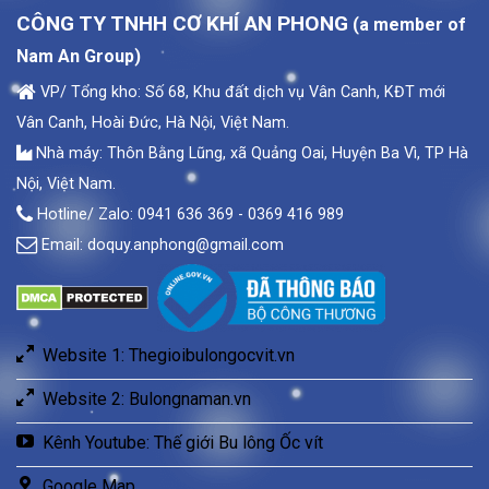
CÔNG TY TNHH CƠ KHÍ AN PHONG
(a member of
Nam An Group)
VP/ Tổng kho: Số 68, Khu đất dịch vụ Vân Canh, KĐT mới
Vân Canh, Hoài Đức, Hà Nội, Việt Nam.
Nhà máy: Thôn Bằng Lũng, xã Quảng Oai, Huyện Ba Vì, TP Hà
Nội, Việt Nam.
Hotline/ Zalo: 0941 636 369 - 0369 416 989
Email:
doquy.anphong@gmail.com
Website 1: Thegioibulongocvit.vn
Website 2: Bulongnaman.vn
Kênh Youtube: Thế giới Bu lông Ốc vít
Google Map