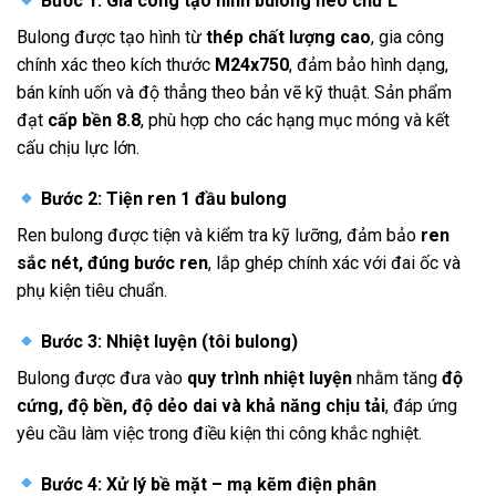
Bước 1: Gia công tạo hình bulong neo chữ L
Bulong được tạo hình từ
thép chất lượng cao
, gia công
chính xác theo kích thước
M24x750
, đảm bảo hình dạng,
bán kính uốn và độ thẳng theo bản vẽ kỹ thuật. Sản phẩm
đạt
cấp bền 8.8
, phù hợp cho các hạng mục móng và kết
cấu chịu lực lớn.
Bước 2: Tiện ren 1 đầu bulong
Ren bulong được tiện và kiểm tra kỹ lưỡng, đảm bảo
ren
sắc nét, đúng bước ren
, lắp ghép chính xác với đai ốc và
phụ kiện tiêu chuẩn.
Bước 3: Nhiệt luyện (tôi bulong)
Bulong được đưa vào
quy trình nhiệt luyện
nhằm tăng
độ
cứng, độ bền, độ dẻo dai và khả năng chịu tải
, đáp ứng
yêu cầu làm việc trong điều kiện thi công khắc nghiệt.
Bước 4: Xử lý bề mặt – mạ kẽm điện phân