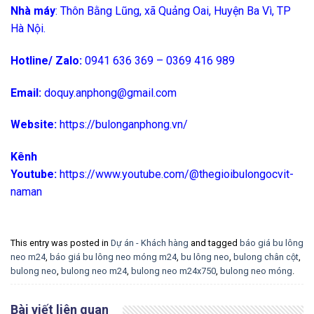
Nhà máy
: Thôn Bằng Lũng, xã Quảng Oai, Huyện Ba Vì, TP
Hà Nội.
Hotline/ Zalo:
0941 636 369 – 0369 416 989
Email:
doquy.anphong@gmail.com
Website:
https://bulonganphong.vn/
Kênh
Youtube:
https://www.youtube.com/@thegioibulongocvit-
naman
This entry was posted in
Dự án - Khách hàng
and tagged
báo giá bu lông
neo m24
,
báo giá bu lông neo móng m24
,
bu lông neo
,
bulong chân cột
,
bulong neo
,
bulong neo m24
,
bulong neo m24x750
,
bulong neo móng
.
Bài viết liên quan