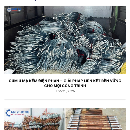
CÙM U MẠ KẼM ĐIỆN PHÂN – GIẢI PHÁP LIÊN KẾT BỀN VỮNG
CHO MỌI CÔNG TRÌNH
Th5 21, 2026