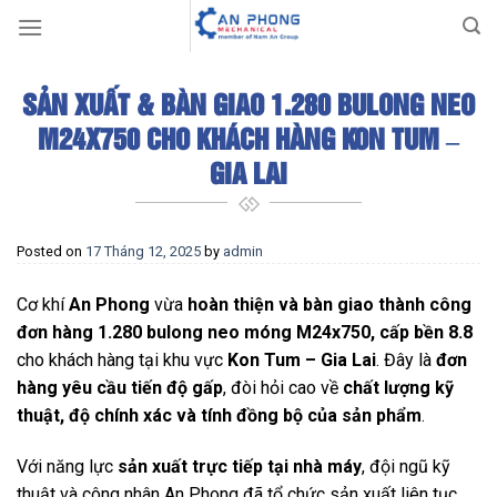
Skip
to
content
SẢN XUẤT & BÀN GIAO 1.280 BULONG NEO
M24X750 CHO KHÁCH HÀNG KON TUM –
GIA LAI
Posted on
17 Tháng 12, 2025
by
admin
Cơ khí
An Phong
vừa
hoàn thiện và bàn giao thành công
đơn hàng 1.280 bulong neo móng M24x750, cấp bền 8.8
cho khách hàng tại khu vực
Kon Tum – Gia Lai
. Đây là
đơn
hàng yêu cầu tiến độ gấp
, đòi hỏi cao về
chất lượng kỹ
thuật, độ chính xác và tính đồng bộ của sản phẩm
.
Với năng lực
sản xuất trực tiếp tại nhà máy
, đội ngũ kỹ
thuật và công nhân An Phong đã tổ chức sản xuất liên tục,