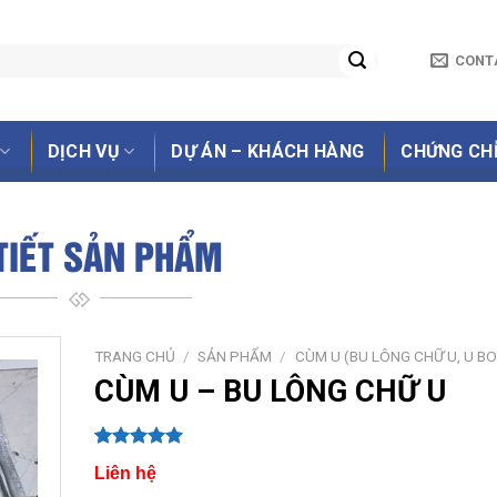
CONT
DỊCH VỤ
DỰ ÁN – KHÁCH HÀNG
CHỨNG CH
 TIẾT SẢN PHẨM
TRANG CHỦ
/
SẢN PHẨM
/
CÙM U (BU LÔNG CHỮ U, U BO
CÙM U – BU LÔNG CHỮ U
5.00
1
trên 5
Liên hệ
dựa trên