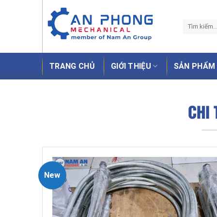
Skip
to
content
TRANG CHỦ
GIỚI THIỆU
SẢN PHẨM
CHI
New