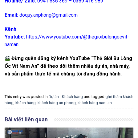
Hotline/ Zalo:
0941 636 369 – 0369 416 989
Email:
doquy.anphong@gmail.com
Kênh
Youtube:
https://www.youtube.com/@thegioibulongocvit-
naman
Đừng quên đăng ký kênh YouTube “Thế Giới Bu Lông
Ốc Vít Nam An” để theo dõi thêm nhiều dự án, nhà máy,
và sản phẩm thực tế mà chúng tôi đang đồng hành.
This entry was posted in
Dự án - Khách hàng
and tagged
ghé thăm khách
hàng
,
khách hàng
,
khách hàng an phong
,
khách hàng nam an
.
Bài viết liên quan