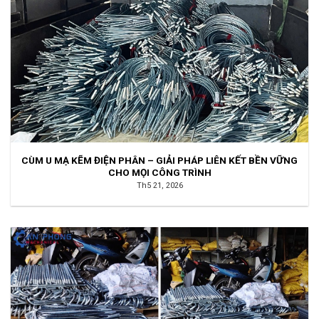
CÙM U MẠ KẼM ĐIỆN PHÂN – GIẢI PHÁP LIÊN KẾT BỀN VỮNG
CHO MỌI CÔNG TRÌNH
Th5 21, 2026