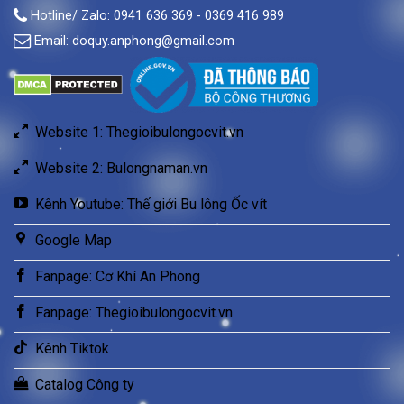
Hotline/ Zalo: 0941 636 369 - 0369 416 989
Email:
doquy.anphong@gmail.com
Website 1: Thegioibulongocvit.vn
Website 2: Bulongnaman.vn
Kênh Youtube: Thế giới Bu lông Ốc vít
Google Map
Fanpage: Cơ Khí An Phong
Fanpage: Thegioibulongocvit.vn
Kênh Tiktok
Catalog Công ty