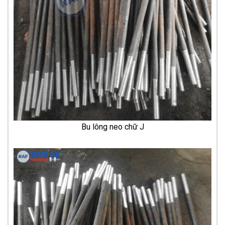
Bu lông neo chữ J