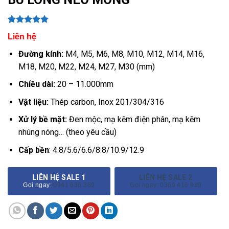
5.00
1
trên 5
Liên hệ
dựa trên
đánh giá
Đường kính:
M4, M5, M6, M8, M10, M12, M14, M16,
M18, M20, M22, M24, M27, M30 (mm)
Chiều dài:
20 – 11.000mm
Vật liệu:
Thép carbon, Inox 201/304/316
Xử lý bề mặt:
Đen mộc, mạ kẽm điện phân, mạ kẽm
nhúng nóng… (theo yêu cầu)
Cấp bền
: 4.8/5.6/6.6/8.8/10.9/12.9
LIÊN HỆ SALE 1
LIÊN HỆ SALE 2
Gọi ngay:
0941 636 369
Gọi ngay: 0369 416 989