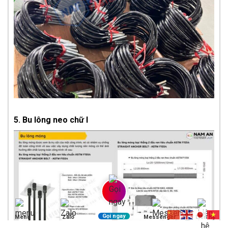
5. Bu lông neo chữ I
Gọi ngay
Menu
Zalo
Messenger
Liên hệ