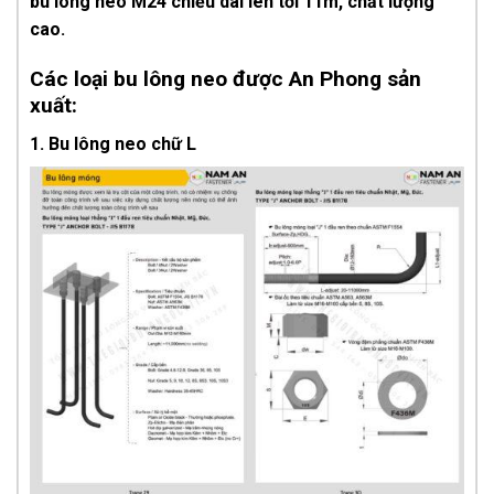
bu lông neo M24 chiều dài lên tới 11m, chất lượng
cao.
Các loại bu lông neo được An Phong sản
xuất:
1. Bu lông neo chữ L