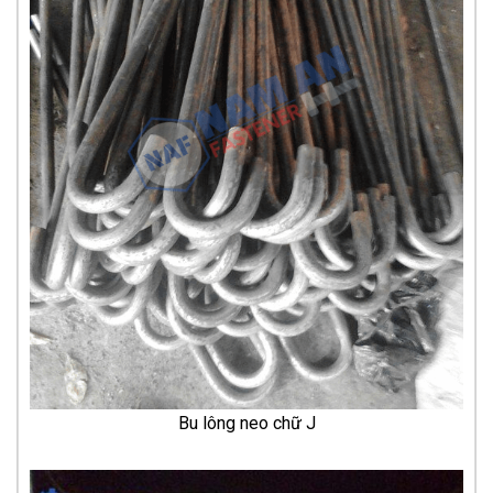
Bu lông neo chữ J